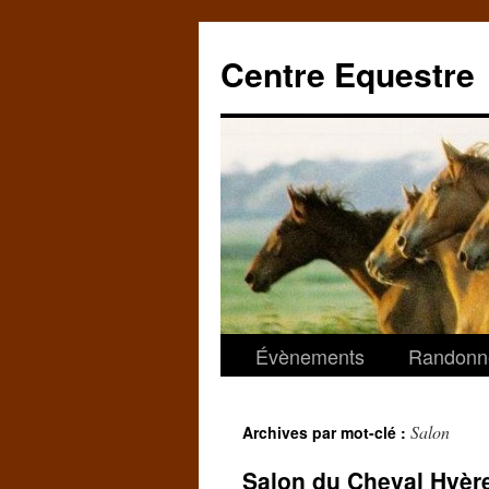
Centre Equestre
Évènements
Randonn
Salon
Archives par mot-clé :
Salon du Cheval Hyèr