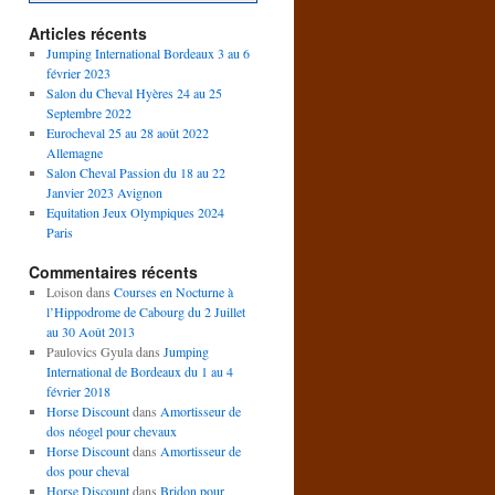
Articles récents
Jumping International Bordeaux 3 au 6
février 2023
Salon du Cheval Hyères 24 au 25
Septembre 2022
Eurocheval 25 au 28 août 2022
Allemagne
Salon Cheval Passion du 18 au 22
Janvier 2023 Avignon
Equitation Jeux Olympiques 2024
Paris
Commentaires récents
Loison
dans
Courses en Nocturne à
l’Hippodrome de Cabourg du 2 Juillet
au 30 Août 2013
Paulovics Gyula
dans
Jumping
International de Bordeaux du 1 au 4
février 2018
Horse Discount
dans
Amortisseur de
dos néogel pour chevaux
Horse Discount
dans
Amortisseur de
dos pour cheval
Horse Discount
dans
Bridon pour