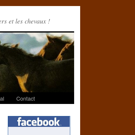
ers et les chevaux !
al
Contact