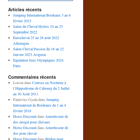
Articles récents
Jumping International Bordeaux 3 au 6
février 2023
Salon du Cheval Hyères 24 au 25
Septembre 2022
Eurocheval 25 au 28 août 2022
Allemagne
Salon Cheval Passion du 18 au 22
Janvier 2023 Avignon
Equitation Jeux Olympiques 2024
Paris
Commentaires récents
Loison
dans
Courses en Nocturne à
l’Hippodrome de Cabourg du 2 Juillet
au 30 Août 2013
Paulovics Gyula
dans
Jumping
International de Bordeaux du 1 au 4
février 2018
Horse Discount
dans
Amortisseur de
dos néogel pour chevaux
Horse Discount
dans
Amortisseur de
dos pour cheval
Horse Discount
dans
Bridon pour