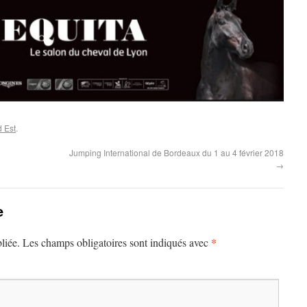
 Est
.
Jumping International de Bordeaux du 1 au 4 février 2018
→
e
*
liée.
Les champs obligatoires sont indiqués avec