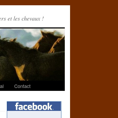
ers et les chevaux !
al
Contact