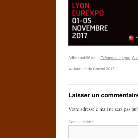
Article publié dans
Évènements
Lyon
,
Sud
←
Journée du Cheval 2017
Laisser un commentair
Votre adresse e-mail ne sera pas pub
Commentaire
*