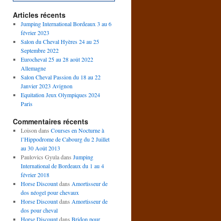
Articles récents
Jumping International Bordeaux 3 au 6
février 2023
Salon du Cheval Hyères 24 au 25
Septembre 2022
Eurocheval 25 au 28 août 2022
Allemagne
Salon Cheval Passion du 18 au 22
Janvier 2023 Avignon
Equitation Jeux Olympiques 2024
Paris
Commentaires récents
Loison
dans
Courses en Nocturne à
l’Hippodrome de Cabourg du 2 Juillet
au 30 Août 2013
Paulovics Gyula
dans
Jumping
International de Bordeaux du 1 au 4
février 2018
Horse Discount
dans
Amortisseur de
dos néogel pour chevaux
Horse Discount
dans
Amortisseur de
dos pour cheval
Horse Discount
dans
Bridon pour