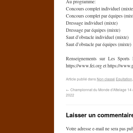
Au programme:
Concours complet individuel (mixte
Concours complet par équipes (mix
Dressage individuel (mixte)
Dressage par équipes (mixte)
Saut d’obstacle individuel (mixte)
Saut d’obstacle par équipes (mixte)
Renseignements sur Les Sports 
https://www.fei.org et https://www.
Article publié dans
Non classé
Equitation
←
Championnat du Monde d’Attelage 14 
2022
Laisser un commentair
Votre adresse e-mail ne sera pas pub