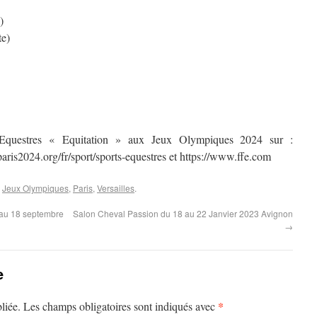
)
te)
Equestres « Equitation » aux Jeux Olympiques 2024 sur :
paris2024.org/fr/sport/sports-equestres et https://www.ffe.com
,
Jeux Olympiques
,
Paris
,
Versailles
.
au 18 septembre
Salon Cheval Passion du 18 au 22 Janvier 2023 Avignon
→
e
*
liée.
Les champs obligatoires sont indiqués avec