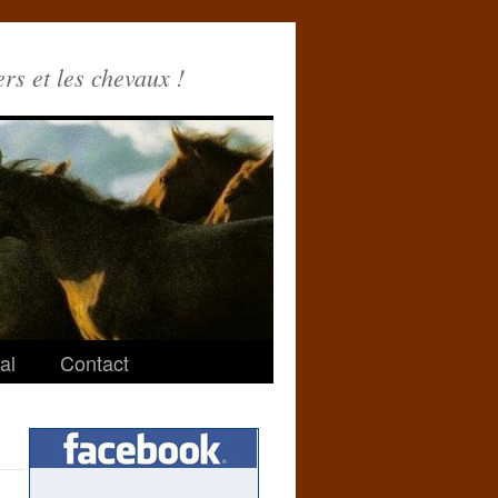
ers et les chevaux !
al
Contact