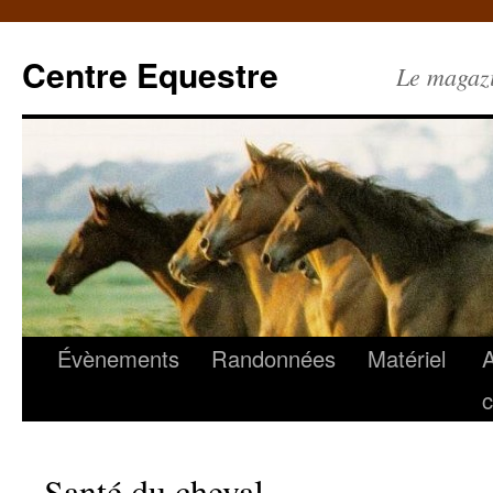
Centre Equestre
Le magazin
Évènements
Randonnées
Matériel
c
Santé du cheval